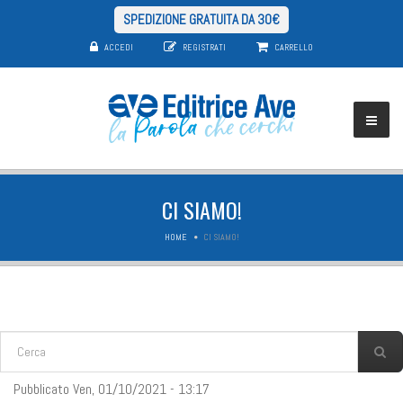
SPEDIZIONE GRATUITA DA 30€
ACCEDI
REGISTRATI
CARRELLO
CI SIAMO!
HOME
CI SIAMO!
FORM DI RICERCA
Cerca
Pubblicato Ven, 01/10/2021 - 13:17