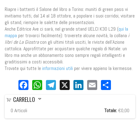
Riapre i battenti il Salone del libro a Torino: muniti di green pass vi
invitiamo tutti, dal 14 al 18 ottobre, a popolare i suoi corridoi, visitare
gli stand, riempire le salette delle presentazioni.
Anche Editrice Ave ci sarà, nel grande stand UELCI K30 L29 (
qui la
mappa
per trovarci facilmente): troverete alcune novità, la collana
i
libri de La Giostra
con gli ultimi titoli usciti, le riviste dell'Azione
cattolica. Approfittate per acquistare qualche regalo di Natale: un
libro ma anche un abbonamento sono sempre regali intelligenti e
graditissimi a costi accessibili.
Trovate qui tutte le
informazioni utili
per vivere appieno la kermesse.
Facebook
WhatsApp
Telegram
X
LinkedIn
Email
Share
CARRELLO
0
Articoli
Totale:
€0,00