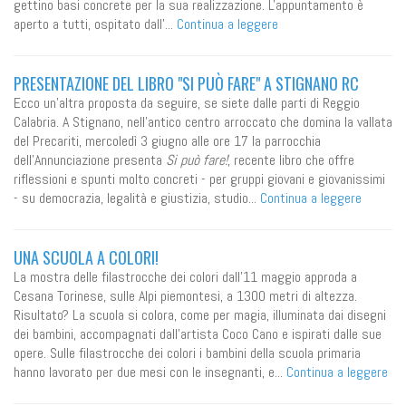
gettino basi concrete per la sua realizzazione. L'appuntamento è
aperto a tutti, ospitato dall'...
Continua a leggere
PRESENTAZIONE DEL LIBRO "SI PUÒ FARE" A STIGNANO RC
Ecco un'altra proposta da seguire, se siete dalle parti di Reggio
Calabria. A Stignano, nell'antico centro arroccato che domina la vallata
del Precariti, mercoledì 3 giugno alle ore 17 la parrocchia
dell'Annunciazione presenta
Si può fare!
, recente libro che offre
riflessioni e spunti molto concreti - per gruppi giovani e giovanissimi
- su democrazia, legalità e giustizia, studio...
Continua a leggere
UNA SCUOLA A COLORI!
La mostra delle filastrocche dei colori dall'11 maggio approda a
Cesana Torinese, sulle Alpi piemontesi, a 1300 metri di altezza.
Risultato? La scuola si colora, come per magia, illuminata dai disegni
dei bambini, accompagnati dall'artista Coco Cano e ispirati dalle sue
opere. Sulle filastrocche dei colori i bambini della scuola primaria
hanno lavorato per due mesi con le insegnanti, e...
Continua a leggere