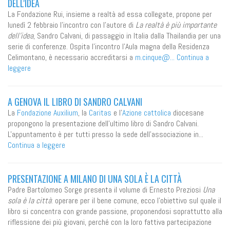
DELL'IDEA
La Fondazione Rui, insieme a realtà ad essa collegate, propone per
lunedì 2 febbraio l'incontro con l'autore di
La realtà è più importante
dell'idea
, Sandro Calvani, di passaggio in Italia dalla Thailandia per una
serie di conferenze. Ospita l'incontro l'Aula magna della Residenza
Celimontano, è necessario accreditarsi a
m.cinque@...
Continua a
leggere
A GENOVA IL LIBRO DI SANDRO CALVANI
La
Fondazione Auxilium
, la
Caritas
e l'
Azione cattolica
diocesane
propongono la presentazione dell'ultimo libro di Sandro Calvani.
L'appuntamento è per tutti presso la sede dell'associazione in...
Continua a leggere
PRESENTAZIONE A MILANO DI UNA SOLA È LA CITTÀ
Padre Bartolomeo Sorge presenta il volume di Ernesto Preziosi
Una
sola è la città
: operare per il bene comune, ecco l'obiettivo sul quale il
libro si concentra con grande passione, proponendosi soprattutto alla
riflessione dei più giovani, perché con la loro fattiva partecipazione