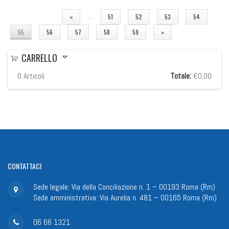
PAGINE
…
«
51
52
53
54
55
56
57
58
59
»
CARRELLO
0
Articoli
Totale:
€0,00
CONTATTACI
Sede legale: Via della Conciliazione n. 1 – 00193 Roma (Rm)
Sede amministrativa: Via Aurelia n. 481 – 00165 Roma (Rm)
06 66 1321