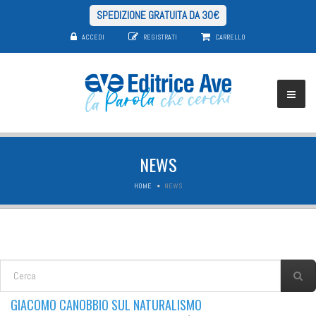
SPEDIZIONE GRATUITA DA 30€
ACCEDI
REGISTRATI
CARRELLO
NEWS
HOME
NEWS
FORM DI RICERCA
Cerca
GIACOMO CANOBBIO SUL NATURALISMO