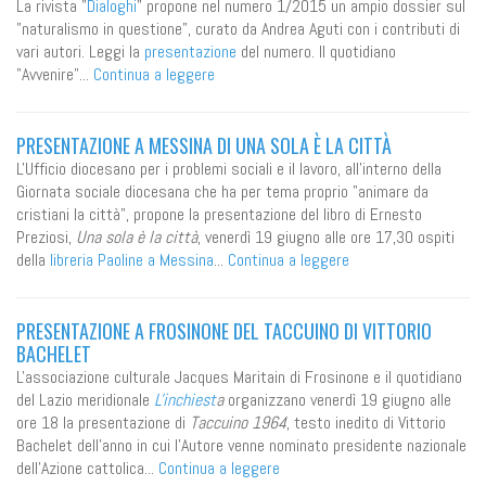
La rivista "
Dialoghi
" propone nel numero 1/2015 un ampio dossier sul
"naturalismo in questione", curato da Andrea Aguti con i contributi di
vari autori. Leggi la
presentazione
del numero. Il quotidiano
"Avvenire"...
Continua a leggere
PRESENTAZIONE A MESSINA DI UNA SOLA È LA CITTÀ
L'Ufficio diocesano per i problemi sociali e il lavoro, all'interno della
Giornata sociale diocesana che ha per tema proprio "animare da
cristiani la città", propone la presentazione del libro di Ernesto
Preziosi,
Una sola è la città
, venerdì 19 giugno alle ore 17,30 ospiti
della
libreria Paoline a Messina
...
Continua a leggere
PRESENTAZIONE A FROSINONE DEL TACCUINO DI VITTORIO
BACHELET
L'associazione culturale Jacques Maritain di Frosinone e il quotidiano
del Lazio meridionale
L'inchiest
a
organizzano venerdì 19 giugno alle
ore 18 la presentazione di
Taccuino 1964
, testo inedito di Vittorio
Bachelet dell'anno in cui l'Autore venne nominato presidente nazionale
dell'Azione cattolica...
Continua a leggere