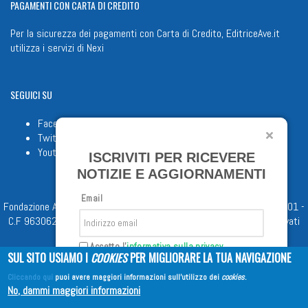
PAGAMENTI
CON CARTA DI CREDITO
Per la sicurezza dei pagamenti con Carta di Credito, EditriceAve.it
utilizza i servizi di
Nexi
SEGUICI
SU
Facebook
Twitter
Youtube
ISCRIVITI PER RICEVERE
NOTIZIE E AGGIORNAMENTI
Email
Fondazione Apostolicam Actuositatem ETS © 2023 - P.I. 05398481001 -
C.F 96306220581 - REA 888781 del 23/02/98 - Tutti i diritti riservati
Accetto l'
informativa sulla privacy
SUL SITO USIAMO I
COOKIES
PER MIGLIORARE LA TUA NAVIGAZIONE
Cliccando qui
puoi avere maggiori informazioni sull'utilizzo dei
cookies
.
Iscriviti
No, dammi maggiori informazioni
Copyright © 2026
EDITRICE AVE
| All Rights Reserved