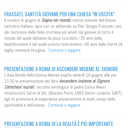
FRASSATI, SANTITÀ GIOVANE PER UNA CHIESA "IN USCITA"
Il numero di giugno di
Segno nel mondo
, rivista mensile dell'Azione
cattolica italiana, apre con un editoriale su Pier Giorgio Frassati, uno
dei testimoni della fede cristiana più amati dai giovani di tutto il
mondo del quale abbiamo da poco ricordato i 25 anni dalla
beatificazione e del quale presto ricorreranno i 90 anni dalla morte (4
luglio, memoria liturgica...
Continua a leggere
PRESENTAZIONE A ROMA DI ASCENDERE INSIEME AL SIGNORE
L’Aula Barelli della Domus Mariae ospita venerdì 19 giugno alle ore
21:00 la presentazione del libro
Ascendere insieme al Signore.
Catechesi nuziali
, raccolta antologica di padre Enrico Mauri;
riconosciuto Servo di Dio (Bosisio Parini 1883-Sestri Levante 1967),
egli fu promotore di esperienze pionieristiche in molti campi della
spiritualità e dell’azione...
Continua a leggere
PRESENTAZIONE A ROMA DI LA REALTÀ È PIÙ IMPORTANTE