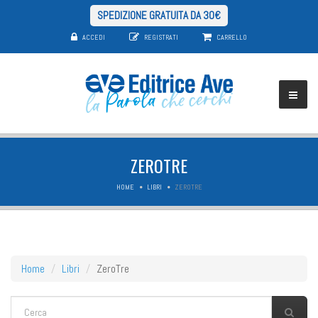
SPEDIZIONE GRATUITA DA 30€
ACCEDI
REGISTRATI
CARRELLO
ZEROTRE
HOME
LIBRI
ZEROTRE
Home
Libri
ZeroTre
FORM DI RICERCA
Cerca