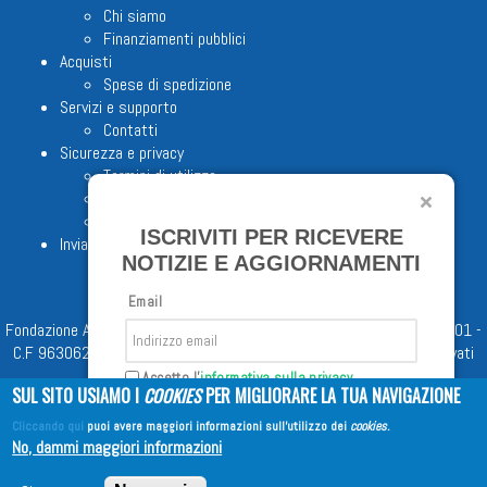
Chi siamo
Finanziamenti pubblici
Acquisti
Spese di spedizione
Servizi e supporto
Contatti
Sicurezza e privacy
Termini di utilizzo
Cookie Policy
Note legali
ISCRIVITI PER RICEVERE
Invia proposta editoriale
NOTIZIE E AGGIORNAMENTI
Email
Fondazione Apostolicam Actuositatem ETS © 2023 - P.I. 05398481001 -
C.F 96306220581 - REA 888781 del 23/02/98 - Tutti i diritti riservati
Accetto l'
informativa sulla privacy
SUL SITO USIAMO I
COOKIES
PER MIGLIORARE LA TUA NAVIGAZIONE
Cliccando qui
puoi avere maggiori informazioni sull'utilizzo dei
cookies
.
Iscriviti
No, dammi maggiori informazioni
Copyright © 2026
EDITRICE AVE
| All Rights Reserved