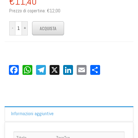
€11,40
Prezzo di copertina:
€12,00
Facebook
WhatsApp
Telegram
X
LinkedIn
Email
Share
Informazioni aggiuntive
Titolo
ZeroTre