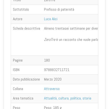
Sottotitolo
Prefisso di paternità
Autore
Luca Alici
Scheda descrittiva
Almeno trentasei settimane per diventare madre
ZeroTre
è un racconto che vuole parlare a tutti
Pagine
180
ISBN
9788832711721
Data pubblicazione
Marzo 2020
Collana
Attraverso
Area tematica
Attualità, cultura, politica, storia
Peso
Peso:
185 g