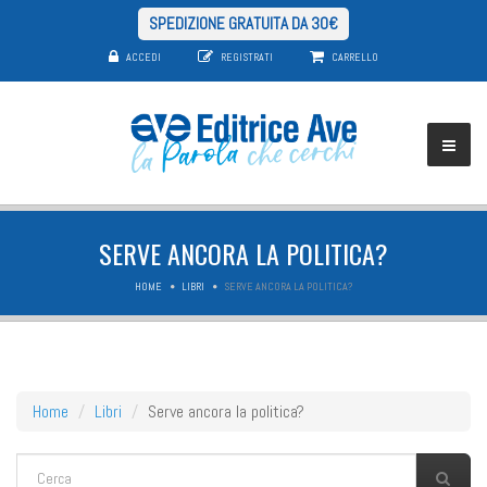
SPEDIZIONE GRATUITA DA 30€
ACCEDI
REGISTRATI
CARRELLO
SERVE ANCORA LA POLITICA?
HOME
LIBRI
SERVE ANCORA LA POLITICA?
Home
Libri
Serve ancora la politica?
FORM DI RICERCA
Cerca