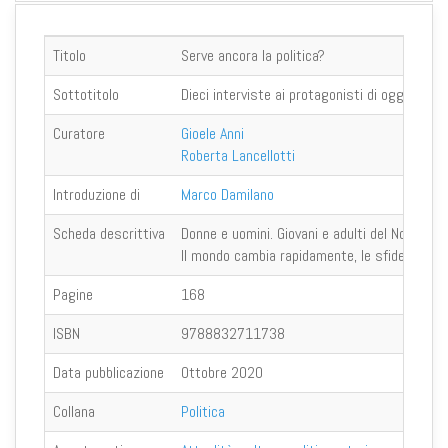
Titolo
Serve ancora la politica?
Sottotitolo
Dieci interviste ai protagonisti di oggi
Curatore
Gioele Anni
Roberta Lancellotti
Introduzione di
Marco Damilano
Scheda descrittiva
Donne e uomini. Giovani e adulti del Nord, del 
Il mondo cambia rapidamente, le sfide della 
Pagine
168
ISBN
9788832711738
Data pubblicazione
Ottobre 2020
Collana
Politica