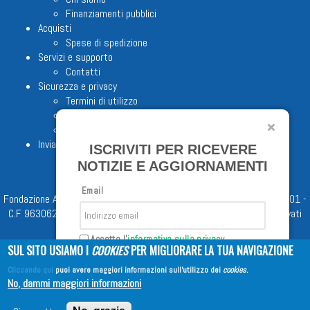
Finanziamenti pubblici
Acquisti
Spese di spedizione
Servizi e supporto
Contatti
Sicurezza e privacy
Termini di utilizzo
Cookie Policy
Note legali
Invia proposta editoriale
ISCRIVITI PER RICEVERE
NOTIZIE E AGGIORNAMENTI
Email
Fondazione Apostolicam Actuositatem ETS © 2023 - P.I. 05398481001 -
C.F 96306220581 - REA 888781 del 23/02/98 - Tutti i diritti riservati
Accetto l'
informativa sulla privacy
SUL SITO USIAMO I
COOKIES
PER MIGLIORARE LA TUA NAVIGAZIONE
Cliccando qui
puoi avere maggiori informazioni sull'utilizzo dei
cookies
.
Iscriviti
No, dammi maggiori informazioni
Copyright © 2026
EDITRICE AVE
| All Rights Reserved