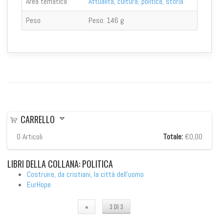
Area tematica
Attualità, cultura, politica, storia
Peso
Peso:
146 g
CARRELLO
0
Articoli
Totale:
€0,00
LIBRI
DELLA COLLANA: POLITICA
Costruire, da cristiani, la città dell'uomo
EurHope
«
3 DI 3