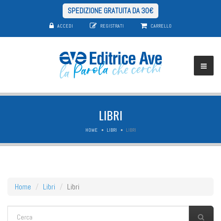
SPEDIZIONE GRATUITA DA 30€
ACCEDI
REGISTRATI
CARRELLO
LIBRI
HOME
LIBRI
LIBRI
Home
Libri
Libri
FORM DI RICERCA
Cerca