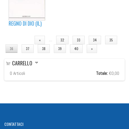
REGNO DI DIO (IL)
PAGINE
…
«
32
33
34
35
36
37
38
39
40
»
CARRELLO
0
Articoli
Totale:
€0,00
CONTATTACI