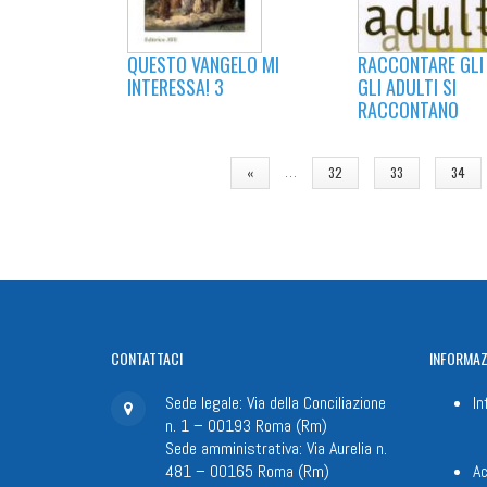
QUESTO VANGELO MI
RACCONTARE GLI 
INTERESSA! 3
GLI ADULTI SI
RACCONTANO
PAGINE
…
«
32
33
34
CONTATTACI
INFORMAZ
Sede legale: Via della Conciliazione
In
n. 1 – 00193 Roma (Rm)
Sede amministrativa: Via Aurelia n.
481 – 00165 Roma (Rm)
Ac