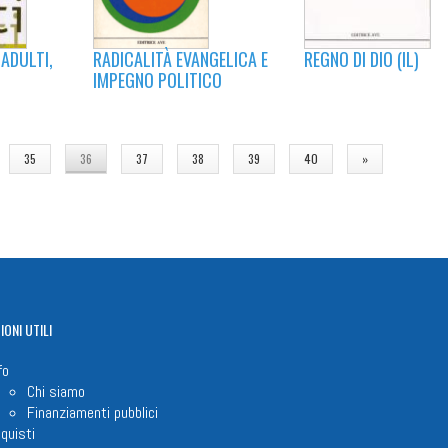
RADICALITÀ EVANGELICA E
REGNO DI DIO (IL)
ADULTI,
IMPEGNO POLITICO
35
36
37
38
39
40
»
IONI
UTILI
fo
Chi siamo
Finanziamenti pubblici
quisti