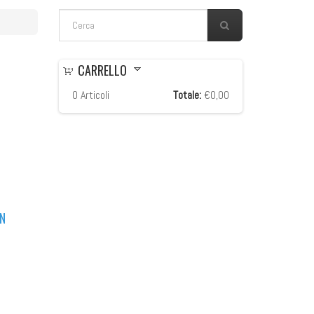
FORM DI RICERCA
Cerca
CARRELLO
0
Articoli
Totale:
€0,00
IN