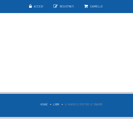
ACCEDI
REGISTRATI
CARRELLO
HOME
LIBRI
IL VANGELO DIETRO LE SBARRE