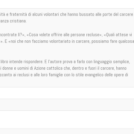
à e fraternità di alcuni volontari che hanno bussato alle porte del carcere
ranza cristiana.
contrate lì?», «Cosa volete offrire alle persone recluse», «Quali attese vi
. E «noi che non facciamo volontariato in carcere, possiamo fare qualcos
 libro intende rispondere. E l'autore prova a farlo con linguaggio semplice,
i donne e uomini di Azione cattolica che, dentro e fuori il carcere, hanno
canto ai reclusi e alle loro famiglie con lo stile evangelico delle opere di