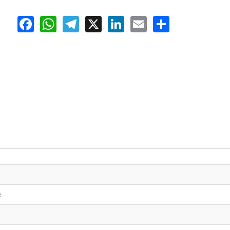
Facebook
WhatsApp
Telegram
X
LinkedIn
Email
Share
e