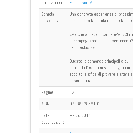
Prefazione di
Francesco Miano
Scheda
Una concreta esperienza di prossimit
descrittiva
per portarvi la parola di Dio e la spe
«Perché andate in carcere?», «Chi in
accompagnano? E quali sentimenti?»
per i reclusi?».
Queste le domande principali a cui il
narrando l'esperienza di un gruppo d
accolto la sfida di provare a stare ac
misericordia.
Pagine
120
ISBN
9788882848101
Data
Marzo 2014
pubblicazione