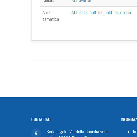
Collana
Attraverso
Area
Attualità, cultura, politica, storia
tematica
CONTATTACI
INFORMAZ
Sede legale: Via della Conciliazione
In