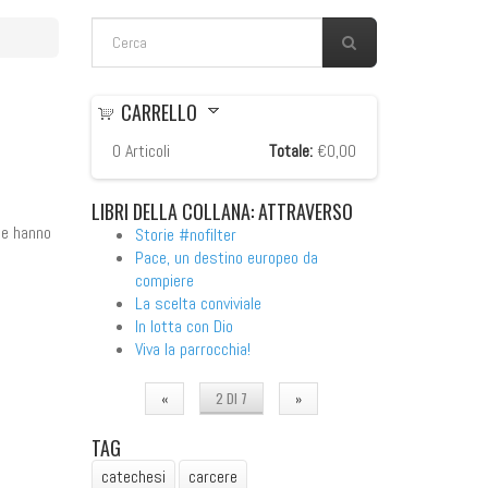
FORM DI RICERCA
Cerca
CARRELLO
0
Articoli
Totale:
€0,00
LIBRI
DELLA COLLANA: ATTRAVERSO
he hanno
Storie #nofilter
Pace, un destino europeo da
compiere
La scelta conviviale
In lotta con Dio
Viva la parrocchia!
«
2 DI 7
»
TAG
catechesi
carcere