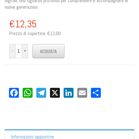
digitali, uno sguardo profondo per comprendere e accompagnare le
nuove generazioni.
€12,35
Prezzo di copertina:
€13,00
Facebook
WhatsApp
Telegram
X
LinkedIn
Email
Share
Informazioni aggiuntive