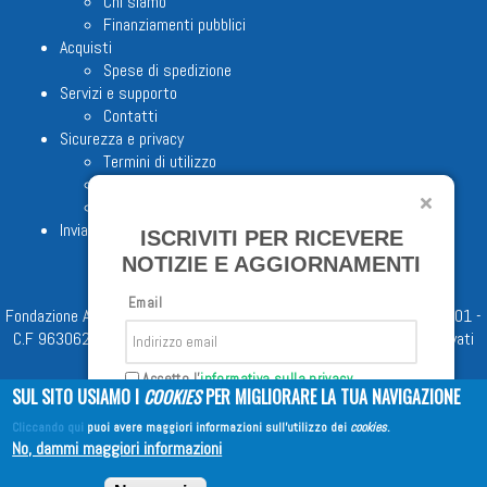
Chi siamo
Finanziamenti pubblici
Acquisti
Spese di spedizione
Servizi e supporto
Contatti
Sicurezza e privacy
Termini di utilizzo
Cookie Policy
Note legali
Invia proposta editoriale
ISCRIVITI PER RICEVERE
NOTIZIE E AGGIORNAMENTI
Email
Fondazione Apostolicam Actuositatem ETS © 2023 - P.I. 05398481001 -
C.F 96306220581 - REA 888781 del 23/02/98 - Tutti i diritti riservati
Accetto l'
informativa sulla privacy
SUL SITO USIAMO I
COOKIES
PER MIGLIORARE LA TUA NAVIGAZIONE
Cliccando qui
puoi avere maggiori informazioni sull'utilizzo dei
cookies
.
Iscriviti
No, dammi maggiori informazioni
Copyright © 2026
EDITRICE AVE
| All Rights Reserved