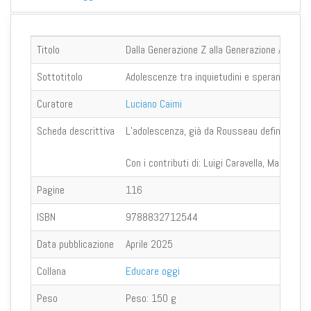
Titolo
Dalla Generazione Z alla Generazione Alfa
Sottotitolo
Adolescenze tra inquietudini e speranze
Curatore
Luciano Caimi
Scheda descrittiva
L’adolescenza, già da Rousseau definita come «
Con i contributi di: Luigi Caravella, Maddalena
Pagine
116
ISBN
9788832712544
Data pubblicazione
Aprile 2025
Collana
Educare oggi
Peso
Peso:
150 g