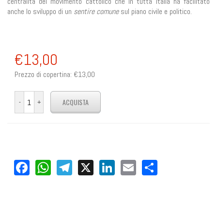
centralità del movimento cattolico che in tutta Italia ha facilitato
anche lo sviluppo di un
sentire comune
sul piano civile e politico.
€13,00
Prezzo di copertina:
€13,00
Facebook
WhatsApp
Telegram
X
LinkedIn
Email
Share