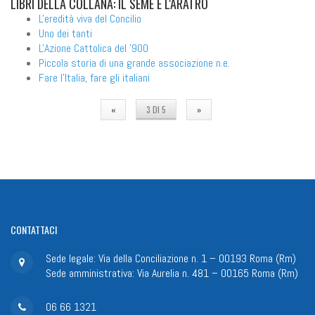
LIBRI
DELLA COLLANA: IL SEME E L'ARATRO
L'eredità viva del Concilio
Uno dei tanti
L'Azione Cattolica del '900
Piccola storia di una grande associazione n.e.
Fare l'Italia, fare gli italiani
«
3 DI 5
»
CONTATTACI
Sede legale: Via della Conciliazione n. 1 – 00193 Roma (Rm)
Sede amministrativa: Via Aurelia n. 481 – 00165 Roma (Rm)
06 66 1321