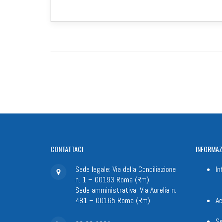
CONTATTACI
INFORMAZ
Sede legale: Via della Conciliazione
In
n. 1 – 00193 Roma (Rm)
Sede amministrativa: Via Aurelia n.
481 – 00165 Roma (Rm)
Ac
Se