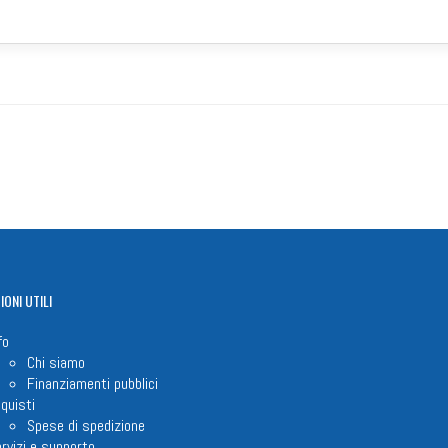
IONI
UTILI
fo
Chi siamo
Finanziamenti pubblici
quisti
Spese di spedizione
rvizi e supporto