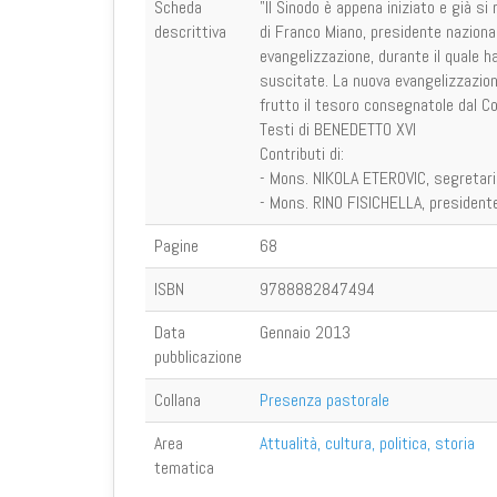
Scheda
"Il Sinodo è appena iniziato e già si 
descrittiva
di Franco Miano, presidente nazionale
evangelizzazione, durante il quale h
suscitate. La nuova evangelizzazione
frutto il tesoro consegnatole dal Con
Testi di BENEDETTO XVI
Contributi di:
- Mons. NIKOLA ETEROVIC, segretario
- Mons. RINO FISICHELLA, presidente
Pagine
68
ISBN
9788882847494
Data
Gennaio 2013
pubblicazione
Collana
Presenza pastorale
Area
Attualità, cultura, politica, storia
tematica