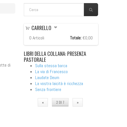
FORM DI RICERCA
Cerca
CARRELLO
0
Articoli
Totale:
€0,00
LIBRI
DELLA COLLANA: PRESENZA
PASTORALE
ette di
Sulla stessa barca
La via di Francesco
Laudate Deum
La vostra laicità è ricchezza
Senza frontiere
«
2 DI 7
»