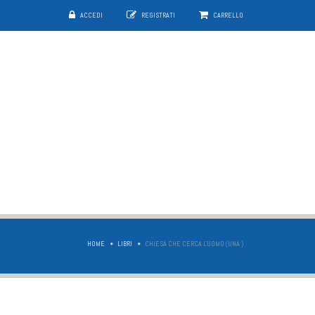
ACCEDI
REGISTRATI
CARRELLO
HOME
LIBRI
CHIESA CHE CERCA L'UOMO (UNA )