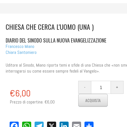
CHIESA CHE CERCA L'UOMO (UNA )
DIARIO DEL SINODO SULLA NUOVA EVANGELIZZAZIONE
Francesco Miano
Chiara Santomiero
Uditore al Sinodo, Miano riporta temi e sfide di una Chiesa che «non sm
interrogarsi su come essere sempre fedeli al Vangelo».
€6,00
Prezzo di copertina:
€6,00
Facebook
WhatsApp
Telegram
X
LinkedIn
Email
Share