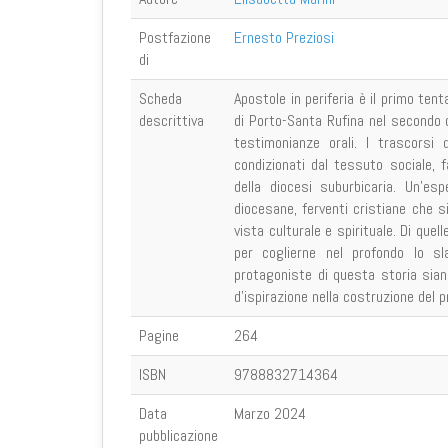
Postfazione
Ernesto Preziosi
di
Scheda
Apostole in periferia è il primo tent
descrittiva
di Porto-Santa Rufina nel secondo d
testimonianze orali. I trascorsi
condizionati dal tessuto sociale, f
della diocesi suburbicaria. Un’esp
diocesane, ferventi cristiane che s
vista culturale e spirituale. Di que
per coglierne nel profondo lo sl
protagoniste di questa storia sian
d’ispirazione nella costruzione del p
Pagine
264
ISBN
9788832714364
Data
Marzo 2024
pubblicazione