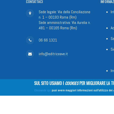
CONTATTACI
INFORMAZ
Sede legale: Via della Conciliazione
In
n. 1 – 00193 Roma (Rm)
Sede amministrativa: Via Aurelia n.
481 – 00165 Roma (Rm)
Ac
Se
06 66 1321
Si
info@editriceave.it
In
SUL SITO USIAMO I
COOKIES
PER MIGLIORARE LA T
Fondazione Apostolicam Actuositat
Cliccando qui
puoi avere maggiori informazioni sull'utilizzo dei