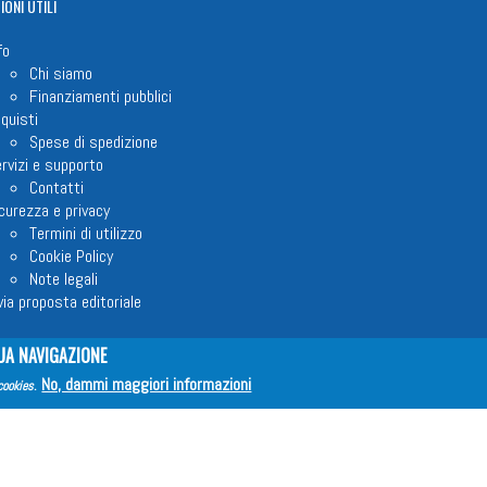
IONI
UTILI
fo
Chi siamo
Finanziamenti pubblici
quisti
Spese di spedizione
rvizi e supporto
Contatti
curezza e privacy
Termini di utilizzo
Cookie Policy
Note legali
via proposta editoriale
UA NAVIGAZIONE
No, dammi maggiori informazioni
em ETS © 2023 - P.I. 05398481001 - C.F 96306220581 - REA 888781 del 23
cookies
.