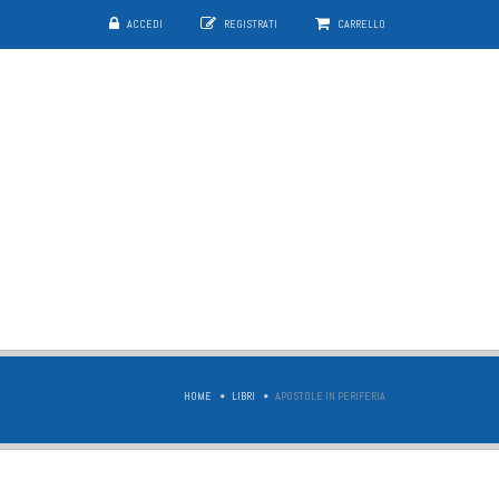
ACCEDI
REGISTRATI
CARRELLO
HOME
LIBRI
APOSTOLE IN PERIFERIA