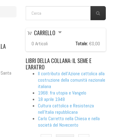
FORM DI RICERCA
Cerca
CARRELLO
0
Articoli
Totale:
€0,00
LLA
LIBRI
DELLA COLLANA: IL SEME E
L'ARATRO
o-Santa
Il contributo dell'Azione cattolica alla
costruzione della comunità nazionale
italiana
1968: fra utopia e Vangelo
18 aprile 1948
Cultura cattolica e Resistenza
nell'Italia repubblicana
Carlo Carretto nella Chiesa e nella
società del Novecento