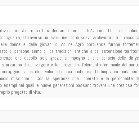
ativo di ricostruire la storia dei rami femminili di Azione cattolica nella dioc
opoguerra, attraverso un lavoro inedito di scavo archivistico e di raccolta
 delle donne e delle giovani di Ac nell’Agro portuense furono forteme
atto di persone semplici, da tradizioni antiche e dall’estensione territori
erienza che decollò solo grazie all’impegno e alla tenacia delle dirige
i sforzarono di coinvolgere e far progredire l’elemento femminile dal punto
lle coraggiose apostole il volume traccia anche aspetti biografici fondamenta
ancio missionario. Con la speranza che l’operato e la personalità de
o esempi nei quali le nuove generazioni possano trovare una preziosa fo
roprio progetto di vita.