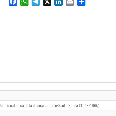
Facebook
WhatsApp
Telegram
X
LinkedIn
Email
Share
i Azione cattolica nella diocesi di Porto-Santa Rufina (1948-1965)