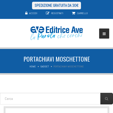
SPEDIZIONE GRATUITA DA 30€
ACCEDI
REGISTRATI
CARRELLO
PORTACHIAVI MOSCHETTONE
HOME
GADGET
PORTACHIAVI MOSCHETTONE
FORM DI RICERCA
Cerca