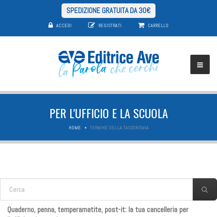
SPEDIZIONE GRATUITA DA 30€
ACCEDI
REGISTRATI
CARRELLO
PER L'UFFICIO E LA SCUOLA
HOME
TERMINE DELLA TASSONOMIA
FORM DI RICERCA
Cerca
Quaderno, penna, temperamatite, post-it: la tua cancelleria per