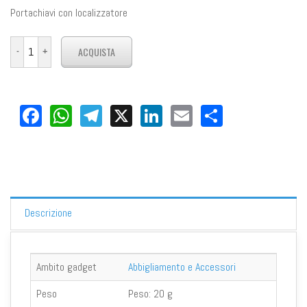
Portachiavi con localizzatore
Facebook
WhatsApp
Telegram
X
LinkedIn
Email
Share
Descrizione
Ambito gadget
Abbigliamento e Accessori
Peso
Peso:
20 g