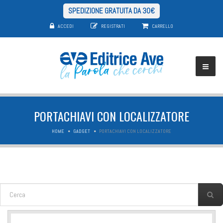
SPEDIZIONE GRATUITA DA 30€
ACCEDI
REGISTRATI
CARRELLO
PORTACHIAVI CON LOCALIZZATORE
HOME
GADGET
PORTACHIAVI CON LOCALIZZATORE
FORM DI RICERCA
Cerca