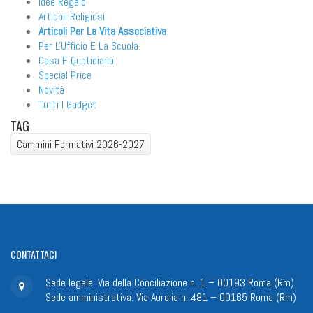
Idee Regalo
Articoli Religiosi
Articoli Per La Vita Associativa
Per L'Ufficio E La Scuola
Casa E Quotidiano
Special Price
Novità
Tutti I Gadget
TAG
Cammini Formativi 2026-2027
CONTATTACI
Sede legale: Via della Conciliazione n. 1 – 00193 Roma (Rm)
Sede amministrativa: Via Aurelia n. 481 – 00165 Roma (Rm)