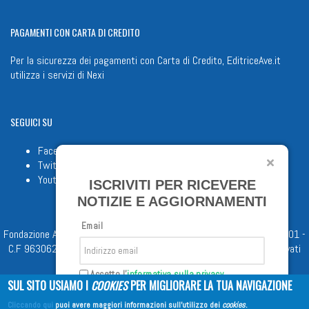
PAGAMENTI
CON CARTA DI CREDITO
Per la sicurezza dei pagamenti con Carta di Credito, EditriceAve.it
utilizza i servizi di
Nexi
SEGUICI
SU
Facebook
Twitter
Youtube
ISCRIVITI PER RICEVERE
NOTIZIE E AGGIORNAMENTI
Email
Fondazione Apostolicam Actuositatem ETS © 2023 - P.I. 05398481001 -
C.F 96306220581 - REA 888781 del 23/02/98 - Tutti i diritti riservati
Accetto l'
informativa sulla privacy
SUL SITO USIAMO I
COOKIES
PER MIGLIORARE LA TUA NAVIGAZIONE
Cliccando qui
puoi avere maggiori informazioni sull'utilizzo dei
cookies
.
Iscriviti