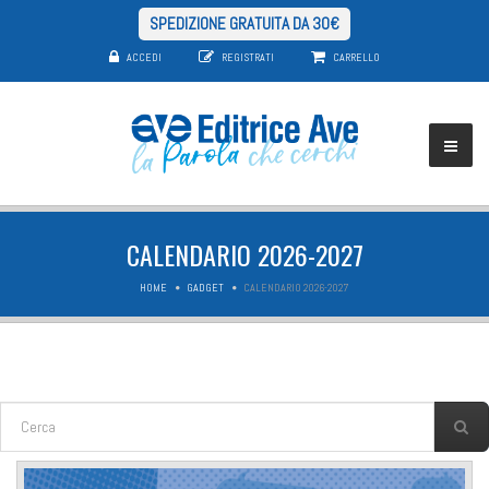
SPEDIZIONE GRATUITA DA 30€
ACCEDI
REGISTRATI
CARRELLO
CALENDARIO 2026-2027
HOME
GADGET
CALENDARIO 2026-2027
FORM DI RICERCA
Cerca