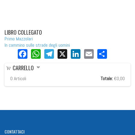
LIBRO COLLEGATO
Primo Mazzolari
In cammino sulle strade degli uomini
Facebook
WhatsApp
Telegram
X
LinkedIn
Email
Share
CARRELLO
0
Articoli
Totale:
€0,00
CONTATTACI