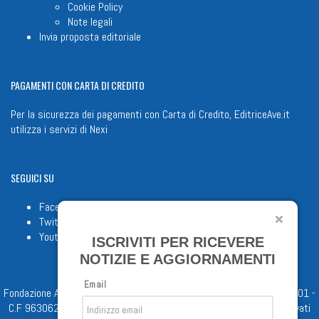
Cookie Policy
Note legali
Invia proposta editoriale
PAGAMENTI
CON CARTA DI CREDITO
Per la sicurezza dei pagamenti con Carta di Credito, EditriceAve.it
utilizza i servizi di
Nexi
SEGUICI
SU
Facebook
Twitter
Youtube
ISCRIVITI PER RICEVERE
NOTIZIE E AGGIORNAMENTI
Email
Fondazione Apostolicam Actuositatem ETS © 2023 - P.I. 05398481001 -
C.F 96306220581 - REA 888781 del 23/02/98 - Tutti i diritti riservati