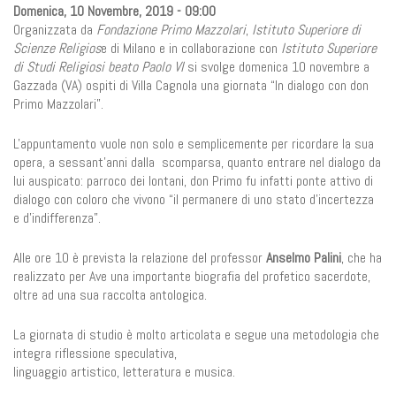
Domenica, 10 Novembre, 2019 - 09:00
Organizzata da
Fondazione Primo Mazzolari
,
Istituto Superiore di
Scienze Religios
e di Milano e in collaborazione con
Istituto Superiore
di Studi Religiosi beato Paolo VI
si svolge domenica 10 novembre a
Gazzada (VA) ospiti di Villa Cagnola una giornata “In dialogo con don
Primo Mazzolari”.
L'appuntamento vuole non solo e semplicemente per ricordare la sua
opera, a sessant'anni dalla scomparsa, quanto entrare nel dialogo da
lui auspicato: parroco dei lontani, don Primo fu infatti ponte attivo di
dialogo con coloro che vivono “il permanere di uno stato d’incertezza
e d’indifferenza”.
Alle ore 10 è prevista la relazione del professor
Anselmo Palini
, che ha
realizzato per Ave una importante biografia del profetico sacerdote,
oltre ad una sua raccolta antologica.
La giornata di studio è molto articolata e segue una metodologia che
integra riflessione speculativa,
linguaggio artistico, letteratura e musica.