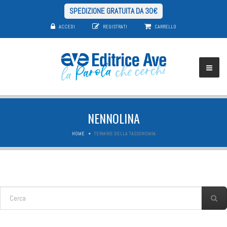
SPEDIZIONE GRATUITA DA 30€
ACCEDI
REGISTRATI
CARRELLO
NENNOLINA
HOME
TERMINE DELLA TASSONOMIA
FORM DI RICERCA
Cerca