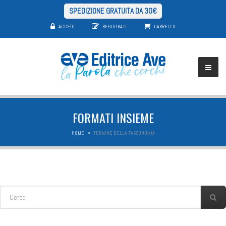
SPEDIZIONE GRATUITA DA 30€
ACCEDI
REGISTRATI
CARRELLO
FORMATI INSIEME
HOME
TERMINE DELLA TASSONOMIA
FORM DI RICERCA
Cerca