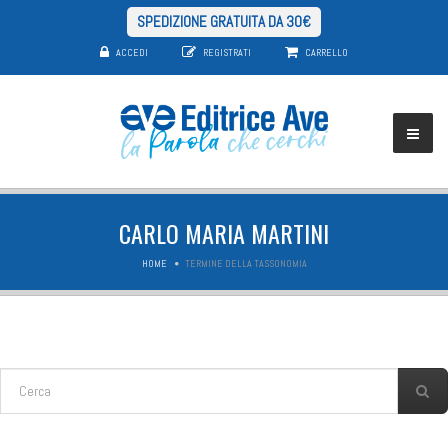
SPEDIZIONE GRATUITA DA 30€
ACCEDI
REGISTRATI
CARRELLO
CARLO MARIA MARTINI
HOME
TERMINE DELLA TASSONOMIA
FORM DI RICERCA
Cerca