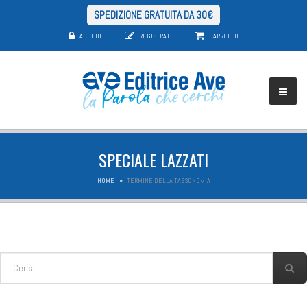
SPEDIZIONE GRATUITA DA 30€
ACCEDI
REGISTRATI
CARRELLO
SPECIALE LAZZATI
HOME
TERMINE DELLA TASSONOMIA
FORM DI RICERCA
Cerca