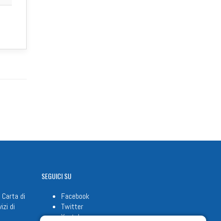
SEGUICI
SU
 Carta di
Facebook
izi di
Twitter
Youtube