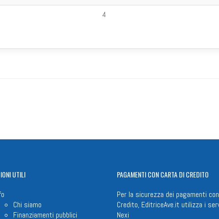
4
IONI
UTILI
PAGAMENTI
CON CARTA DI CREDITO
fo
Per la sicurezza dei pagamenti con
Chi siamo
Credito, EditriceAve.it utilizza i serv
Finanziamenti pubblici
Nexi