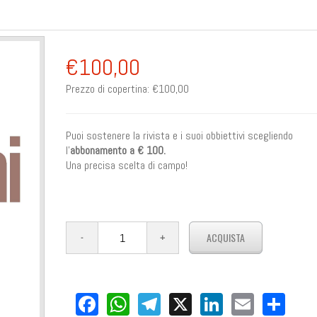
€100,00
Prezzo di copertina:
€100,00
Puoi sostenere la rivista e i suoi obbiettivi scegliendo
l'
abbonamento a € 100.
Una precisa scelta di campo!
Facebook
WhatsApp
Telegram
X
LinkedIn
Email
Sha