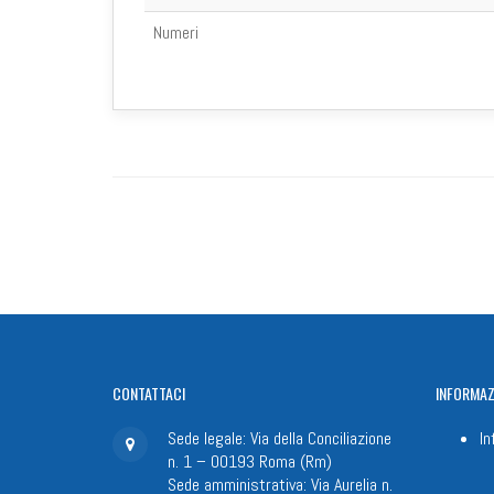
Numeri
CONTATTACI
INFORMAZ
Sede legale: Via della Conciliazione
In
n. 1 – 00193 Roma (Rm)
Sede amministrativa: Via Aurelia n.