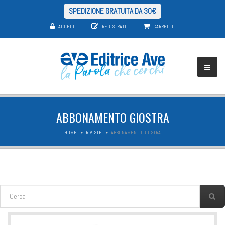
SPEDIZIONE GRATUITA DA 30€
ACCEDI
REGISTRATI
CARRELLO
ABBONAMENTO GIOSTRA
HOME
RIVISTE
ABBONAMENTO GIOSTRA
FORM DI RICERCA
Cerca