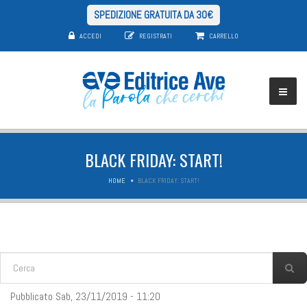
SPEDIZIONE GRATUITA DA 30€
ACCEDI
REGISTRATI
CARRELLO
BLACK FRIDAY: START!
HOME
BLACK FRIDAY: START!
FORM DI RICERCA
Cerca
Pubblicato Sab, 23/11/2019 - 11:20