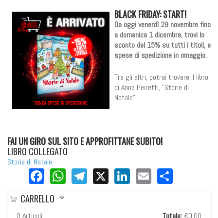
BLACK FRIDAY: START!
Da oggi venerdì 29 novembre fino
a domenica 1 dicembre, trovi lo
sconto del 15% su tutti i titoli, e
spese di spedizione in omaggio.
Tra gli altri, potrai trovare il libro
di Anna Peiretti, "Storie di
Natale"
FAI UN GIRO SUL SITO E APPROFITTANE SUBITO!
LIBRO COLLEGATO
Storie di Natale
Facebook
WhatsApp
Telegram
X
LinkedIn
Email
Share
CARRELLO
0
Articoli
Totale:
€0,00