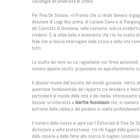
Sociologia all’Università di Urbino.
Per Pina De Simone, «il Premio che ci rende davvero orgogl
direzione di Luigi Alici prima, di Luciano Caimi e di Pierg
del Comitato di Direzione, nella costante ricerca intellettu
credenti. È la sfida bella e avvincente che l'Ac ha scelto d
fede che si lascia interrogare dalla storia e dalla vita c
tutti.
La scelta dei temi su cui ragioniamo con firme autorevoli,
numero appena uscito, proponiamo un approfondimento s
Il
dossier
muove dall’ascolto del mondo giovanile, riletto al
questione fondamentale del rapporto tra desiderio e felic
particolare al mondo della rete e dei media. Interessant
dossier un’intervista a
Martha Nussbaum
che, in maniera 
estreme della rabbia e del perdono in realtà profondamente
Il numero della rivista si apre con l’
Editoriale
di Pina De S
distinzioni a volte pretestuose, tra chi fugge dalla guerra 
dalla miseria e dalla fame alla ricerca di migliori condizion