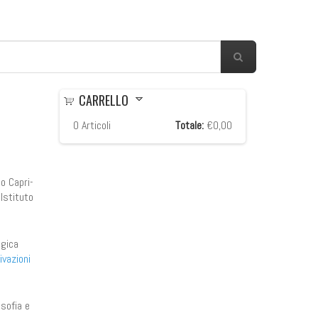
CARRELLO
0
Articoli
Totale:
€0,00
o Capri-
’Istituto
ogica
ivazioni
osofia e