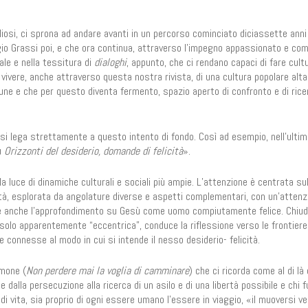
iosi, ci sprona ad andare avanti in un percorso cominciato diciassette anni 
iorgio Grassi poi, e che ora continua, attraverso l'impegno appassionato e c
ale e nella tessitura di
dialoghi
, appunto, che ci rendano capaci di fare cult
i vivere, anche attraverso questa nostra rivista, di una cultura popolare alta
omune e che per questo diventa fermento, spazio aperto di confronto e di rice
 si lega strettamente a questo intento di fondo. Così ad esempio, nell'ulti
u
Orizzonti del desiderio, domande di felicità
».
la luce di dinamiche culturali e sociali più ampie. L’attenzione è centrata sul
ità, esplorata da angolature diverse e aspetti complementari, con un'attenz
e è anche l’approfondimento su Gesù come uomo compiutamente felice. Chiude
solo apparentemente “eccentrica”, conduce la riflessione verso le frontiere
 connesse al modo in cui si intende il nesso desiderio- felicità.
imone (
Non perdere mai la voglia di camminare
) che ci ricorda come al di là 
e dalla persecuzione alla ricerca di un asilo e di una libertà possibile e chi 
i di vita, sia proprio di ogni essere umano l’essere in viaggio, «il muoversi v