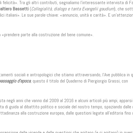
icità». Tra gli altri contributi, segnaliamo l’interessante intervista di F
ualtiero Bassetti
(
Collegialità, dialogo e tanta Evangelii gaudium
), che sott
ici italiani». Le sue parole-chiave: «annuncio, unità e carità». E un’attenzio
, a «prendere parte alla costruzione del bene comune».
amenti sociali e antropologici che stiamo attraversando, l’Ave pubblica in 
 passaggio d’epoca
, questo il titolo del Quaderno di Piergiorgio Grassi, con
ivista negli anni che vanno dal 2009 al 2016 e alcuni articoli più ampi, apparsi
ta di guida al dibattito politico e sociale del nostro tempo, spaziando dalle
cittadinanza alla costruzione europea, dalle questioni legate all’editoria fino 
prensione delle vicende e delle questioni che agitano (e ci agitano) in ques