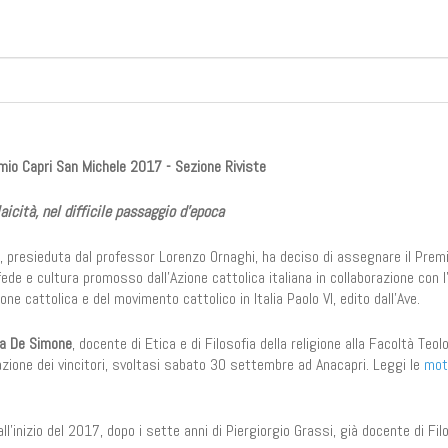
emio Capri San Michele 2017 - Sezione Riviste
laicità, nel difficile passaggio d’epoca
e, presieduta dal professor Lorenzo Ornaghi, ha deciso di assegnare il Premi
 fede e cultura promosso dall’Azione cattolica italiana in collaborazione con l
ione cattolica e del movimento cattolico in Italia Paolo VI, edito dall’Ave.
na De Simone
, docente di Etica e di Filosofia della religione alla Facoltà Teol
amazione dei vincitori, svoltasi sabato 30 settembre ad Anacapri. Leggi le
mot
l’inizio del 2017, dopo i sette anni di Piergiorgio Grassi, già docente di Fil