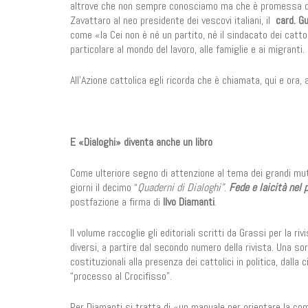
altrove che non sempre conosciamo ma che è promessa di fel
Zavattaro al neo presidente dei vescovi italiani, il
card. G
come «la Cei non è né un partito, né il sindacato dei cattol
particolare al mondo del lavoro, alle famiglie e ai migranti.
All’Azione cattolica egli ricorda che è chiamata, qui e ora
E «Dialoghi» diventa anche un libro
Come ulteriore segno di attenzione al tema dei grandi mut
giorni il decimo “
Quaderni di Dialoghi”
.
Fede e laicità nel
postfazione a firma di
Ilvo Diamanti
.
Il volume raccoglie gli editoriali scritti da Grassi per la r
diversi, a partire dal secondo numero della rivista. Una sor
costituzionali alla presenza dei cattolici in politica, dalla 
“processo al Crocifisso”.
Per Diamanti si tratta di «un manuale per orientare la com