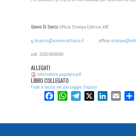
Gianni Di Santo
Ufficio Stampa Editrice AVE
g.disanto@azionecattolica.it
ufficio
stampa@editr
cell. 3392466689
ALLEGATI
informatore popolare.pdf
LIBRO COLLEGATO
Fede e laicità nel passaggio d'epoca
Facebook
WhatsApp
Telegram
X
LinkedI
Ema