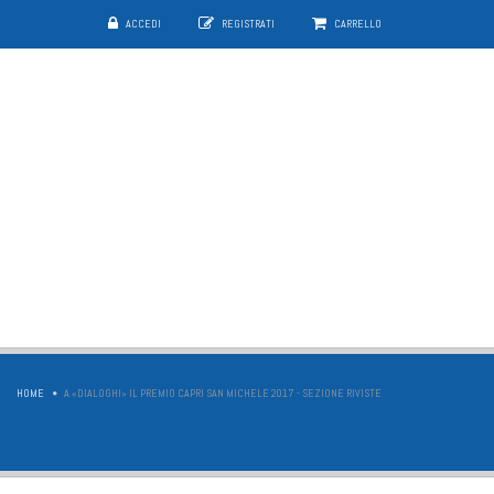
ACCEDI
REGISTRATI
CARRELLO
HOME
A «DIALOGHI» IL PREMIO CAPRI SAN MICHELE 2017 - SEZIONE RIVISTE