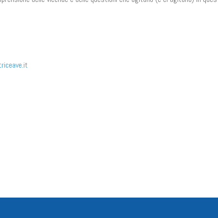
iceave.it
n
il
Share