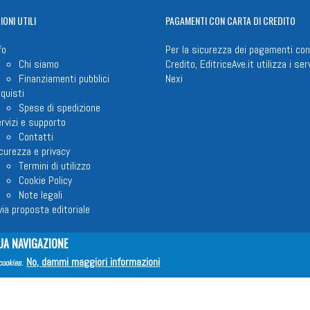
IONI
UTILI
PAGAMENTI
CON CARTA DI CREDITO
fo
Per la sicurezza dei pagamenti con
Chi siamo
Credito, EditriceAve.it utilizza i serv
Finanziamenti pubblici
Nexi
quisti
Spese di spedizione
rvizi e supporto
Contatti
curezza e privacy
Termini di utilizzo
Cookie Policy
Note legali
via proposta editoriale
UA NAVIGAZIONE
No, dammi maggiori informazioni
em ETS © 2023 - P.I. 05398481001 - C.F 96306220581 - REA 888781 del 23
cookies
.