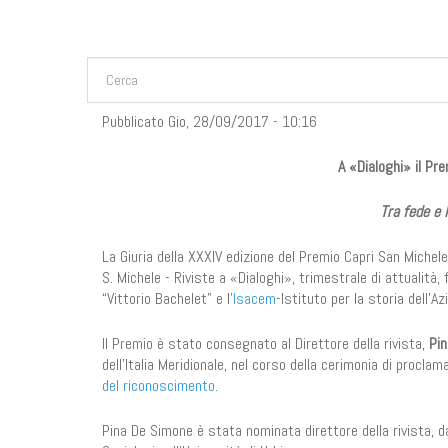
FORM DI RICERCA
Cerca
Pubblicato Gio, 28/09/2017 - 10:16
A «Dialoghi» il Pr
Tra fede e 
La Giuria della XXXIV edizione del Premio Capri San Michel
S. Michele - Riviste a «Dialoghi», trimestrale di attualità,
“Vittorio Bachelet” e l’
Isacem
-Istituto per la storia dell'Az
Il Premio è stato consegnato al Direttore della rivista,
Pi
dell’Italia Meridionale, nel corso della cerimonia di procl
del riconoscimento
.
Pina De Simone è stata nominata direttore della rivista, dal