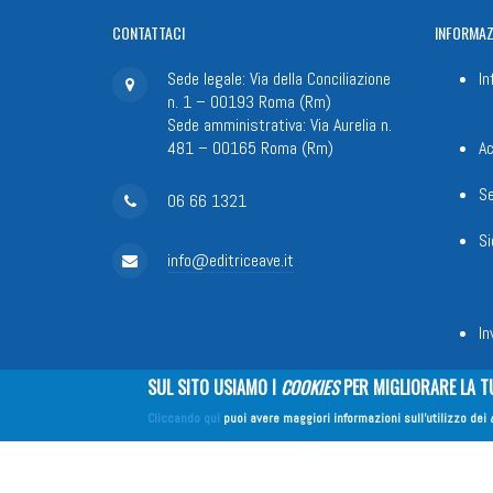
CONTATTACI
INFORMAZ
Sede legale: Via della Conciliazione
In
n. 1 – 00193 Roma (Rm)
Sede amministrativa: Via Aurelia n.
481 – 00165 Roma (Rm)
Ac
Se
06 66 1321
Si
info@editriceave.it
In
SUL SITO USIAMO I
COOKIES
PER MIGLIORARE LA T
Fondazione Apostolicam Actuositat
Cliccando qui
puoi avere maggiori informazioni sull'utilizzo dei