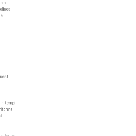
abio
olinea
ne
questi
 in tempi
 riforme
al
ta fase».