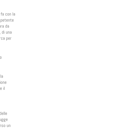
fa con la
ompetente
ura da
, di una
rca per
mo
la
ione
 il
delle
fugge
erso un