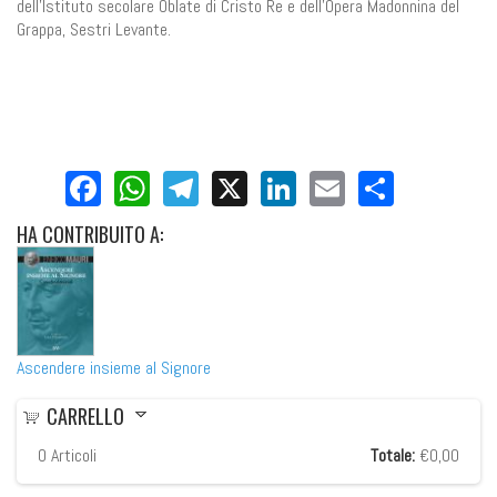
dell’Istituto secolare Oblate di Cristo Re e dell’Opera Madonnina del
Grappa, Sestri Levante.
Facebook
WhatsApp
Telegram
X
LinkedIn
Email
Share
HA
CONTRIBUITO A:
Ascendere insieme al Signore
CARRELLO
0
Articoli
Totale:
€0,00