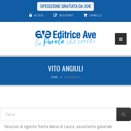
SPEDIZIONE GRATUITA DA 30€
ACCEDI
REGISTRATI
CARRELLO
VITO ANGIULI
HOME
VITO ANGIULI
FORM DI RICERCA
Cerca
Vescovo di Ugento-Santa Maria di Leuca, assistente generale