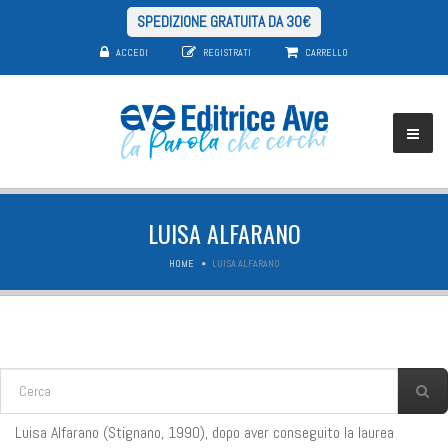
SPEDIZIONE GRATUITA DA 30€
ACCEDI
REGISTRATI
CARRELLO
LUISA ALFARANO
HOME
LUISA ALFARANO
FORM DI RICERCA
Cerca
Luisa Alfarano (Stignano, 1990), dopo aver conseguito la laurea