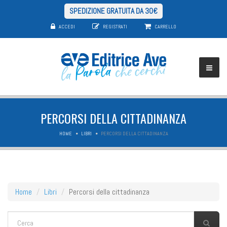
SPEDIZIONE GRATUITA DA 30€
ACCEDI
REGISTRATI
CARRELLO
PERCORSI DELLA CITTADINANZA
HOME
LIBRI
PERCORSI DELLA CITTADINANZA
Home
Libri
Percorsi della cittadinanza
FORM DI RICERCA
Cerca