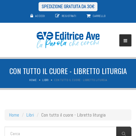
SPEDIZIONE GRATUITA DA 30€
ACCEDI
REGISTRATI
CARRELLO
CON TUTTO IL CUORE - LIBRETTO LITURGIA
HOME
LIBRI
CON TUTTO IL CUORE - LIBRETTO LITURGIA
Home
Libri
Con tutto il cuore - Libretto liturgia
FORM DI RICERCA
Cerca