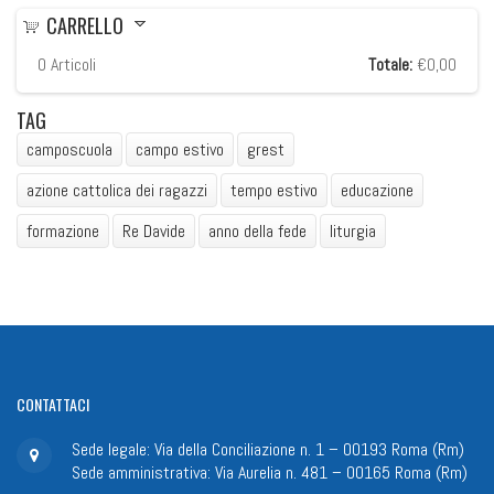
CARRELLO
0
Articoli
Totale:
€0,00
TAG
camposcuola
campo estivo
grest
azione cattolica dei ragazzi
tempo estivo
educazione
formazione
Re Davide
anno della fede
liturgia
CONTATTACI
Sede legale: Via della Conciliazione n. 1 – 00193 Roma (Rm)
Sede amministrativa: Via Aurelia n. 481 – 00165 Roma (Rm)