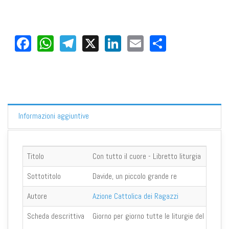
Facebook
WhatsApp
Telegram
X
LinkedIn
Email
Share
Informazioni aggiuntive
Titolo
Con tutto il cuore - Libretto liturgia
Sottotitolo
Davide, un piccolo grande re
Autore
Azione Cattolica dei Ragazzi
Scheda descrittiva
Giorno per giorno tutte le liturgie del camp