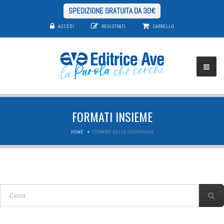
SPEDIZIONE GRATUITA DA 30€
ACCEDI
REGISTRATI
CARRELLO
FORMATI INSIEME
HOME
TERMINE DELLA TASSONOMIA
FORM DI RICERCA
Cerca