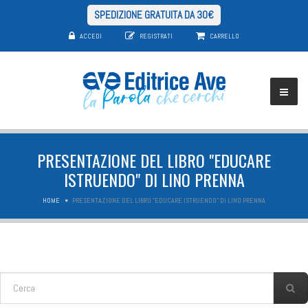
SPEDIZIONE GRATUITA DA 30€
ACCEDI
REGISTRATI
CARRELLO
PRESENTAZIONE DEL LIBRO "EDUCARE
ISTRUENDO" DI LINO PRENNA
HOME
PRESENTAZIONE DEL LIBRO "EDUCARE ISTRUENDO" DI LINO PRENNA
FORM DI RICERCA
Cerca