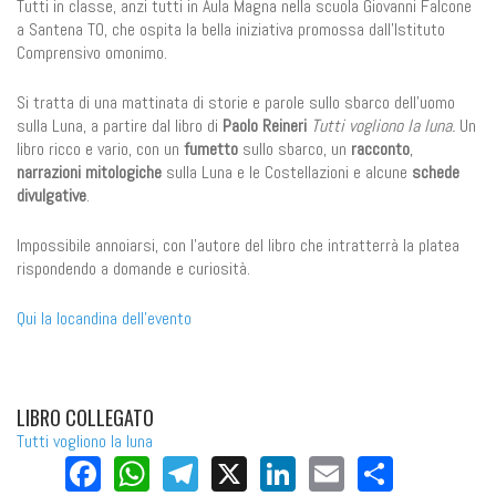
Tutti in classe, anzi tutti in Aula Magna nella scuola Giovanni Falcone
a Santena TO, che ospita la bella iniziativa promossa dall'Istituto
Comprensivo omonimo.
Si tratta di una mattinata di storie e parole sullo sbarco dell'uomo
sulla Luna, a partire dal libro di
Paolo Reineri
Tutti vogliono la luna.
Un
libro ricco e vario,
con un
fumetto
sullo sbarco, un
racconto
,
narrazioni mitologiche
sulla Luna e le Costellazioni e alcune
schede
divulgative
.
Impossibile annoiarsi, con l'autore del libro che intratterrà la platea
rispondendo a domande e curiosità.
Qui la locandina dell'evento
LIBRO COLLEGATO
Tutti vogliono la luna
Facebook
WhatsApp
Telegram
X
LinkedIn
Email
Share