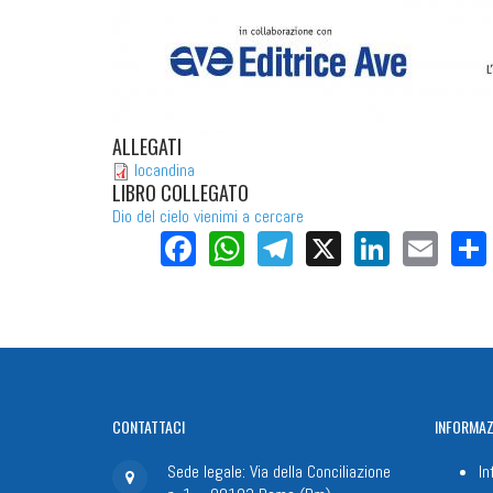
ALLEGATI
locandina
LIBRO COLLEGATO
Dio del cielo vienimi a cercare
Facebook
WhatsApp
Telegram
X
LinkedI
Ema
CONTATTACI
INFORMAZ
Sede legale: Via della Conciliazione
In