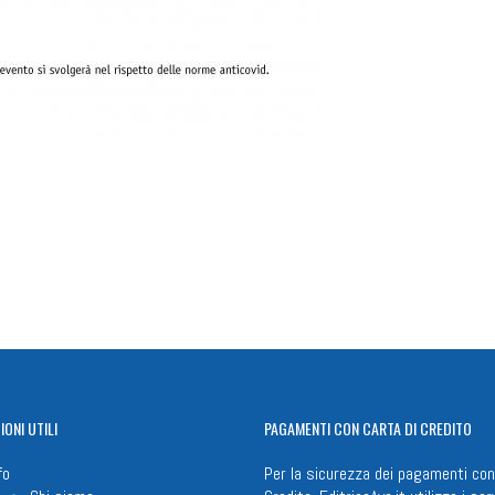
n
il
Share
IONI
UTILI
PAGAMENTI
CON CARTA DI CREDITO
fo
Per la sicurezza dei pagamenti con