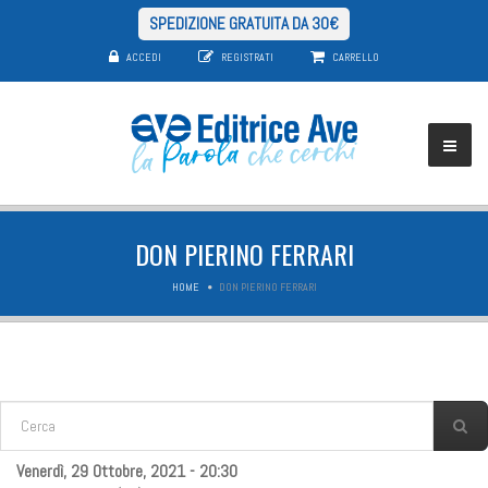
SPEDIZIONE GRATUITA DA 30€
ACCEDI
REGISTRATI
CARRELLO
DON PIERINO FERRARI
HOME
DON PIERINO FERRARI
FORM DI RICERCA
Cerca
Venerdì, 29 Ottobre, 2021 - 20:30