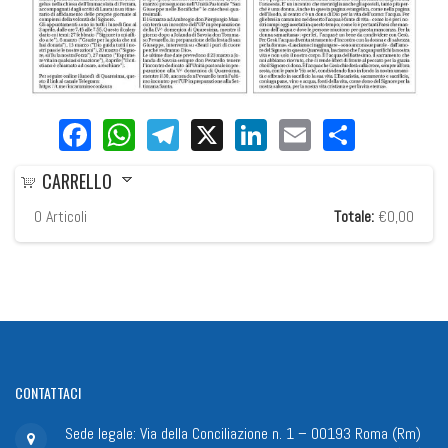
Facebook
WhatsApp
Telegram
X
LinkedIn
Email
Share
CARRELLO
0
Articoli
Totale:
€0,00
CONTATTACI
Sede legale: Via della Conciliazione n. 1 – 00193 Roma (Rm)