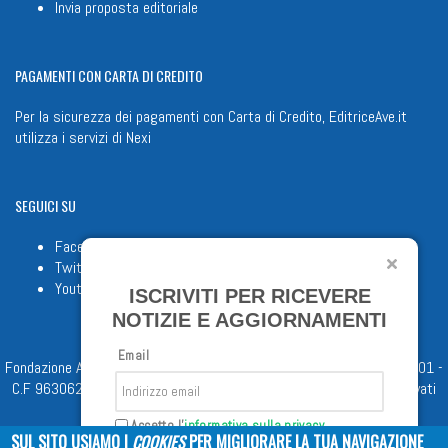
Invia proposta editoriale
PAGAMENTI
CON CARTA DI CREDITO
Per la sicurezza dei pagamenti con Carta di Credito, EditriceAve.it
utilizza i servizi di
Nexi
SEGUICI
SU
Facebook
Twitter
Youtube
ISCRIVITI PER RICEVERE
NOTIZIE E AGGIORNAMENTI
Email
Fondazione Apostolicam Actuositatem ETS © 2023 - P.I. 05398481001 -
C.F 96306220581 - REA 888781 del 23/02/98 - Tutti i diritti riservati
Accetto l'
informativa sulla privacy
SUL SITO USIAMO I
COOKIES
PER MIGLIORARE LA TUA NAVIGAZIONE