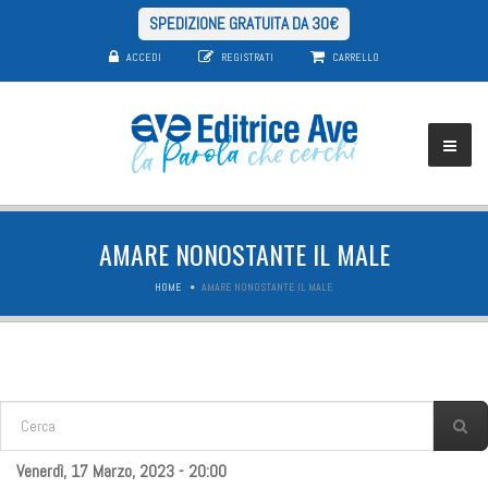
SPEDIZIONE GRATUITA DA 30€
ACCEDI
REGISTRATI
CARRELLO
AMARE NONOSTANTE IL MALE
HOME
AMARE NONOSTANTE IL MALE
FORM DI RICERCA
Cerca
Venerdì, 17 Marzo, 2023 - 20:00