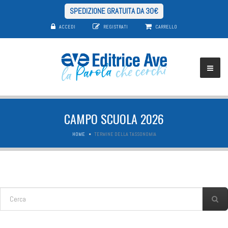
SPEDIZIONE GRATUITA DA 30€
ACCEDI
REGISTRATI
CARRELLO
CAMPO SCUOLA 2026
HOME
TERMINE DELLA TASSONOMIA
FORM DI RICERCA
Cerca