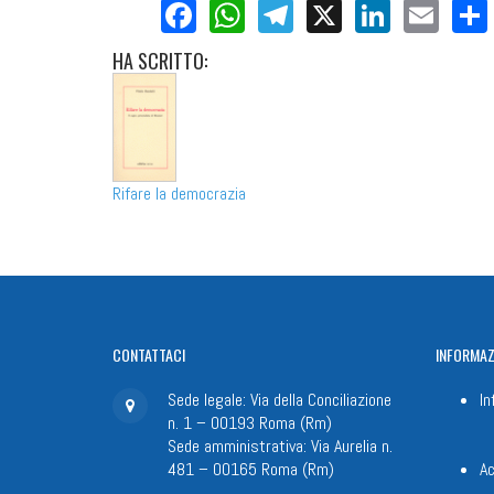
Facebook
WhatsApp
Telegram
X
LinkedI
Ema
HA
SCRITTO:
Rifare la democrazia
CONTATTACI
INFORMAZ
Sede legale: Via della Conciliazione
In
n. 1 – 00193 Roma (Rm)
Sede amministrativa: Via Aurelia n.
481 – 00165 Roma (Rm)
Ac