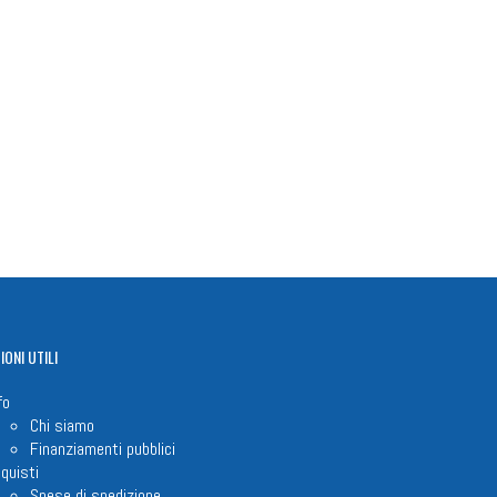
n
il
Share
IONI
UTILI
fo
Chi siamo
Finanziamenti pubblici
quisti
Spese di spedizione