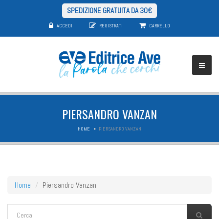
SPEDIZIONE GRATUITA DA 30€
ACCEDI
REGISTRATI
CARRELLO
PIERSANDRO VANZAN
HOME
PIERSANDRO VANZAN
Home
Piersandro Vanzan
FORM DI RICERCA
Cerca