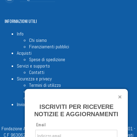
INFORMAZIONI
UTILI
Info
Chi siamo
Finanziamenti pubblici
Acquisti
Spese di spedizione
Servizi e supporto
Contatti
Sicurezza e privacy
Termini di utilizzo
Cookie Policy
Note legali
Invia proposta editoriale
ISCRIVITI PER RICEVERE
NOTIZIE E AGGIORNAMENTI
Email
Fondazione Apostolicam Actuositatem ETS © 2023 - P.I. 05398481001 -
C.F 96306220581 - REA 888781 del 23/02/98 - Tutti i diritti riservati