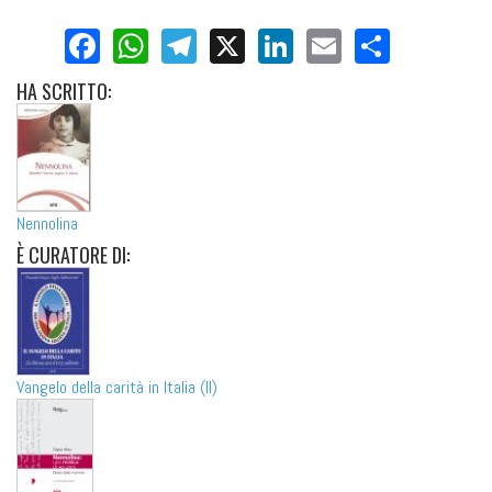
Facebook
WhatsApp
Telegram
X
LinkedIn
Email
Share
HA
SCRITTO:
Nennolina
È
CURATORE DI:
Vangelo della carità in Italia (Il)