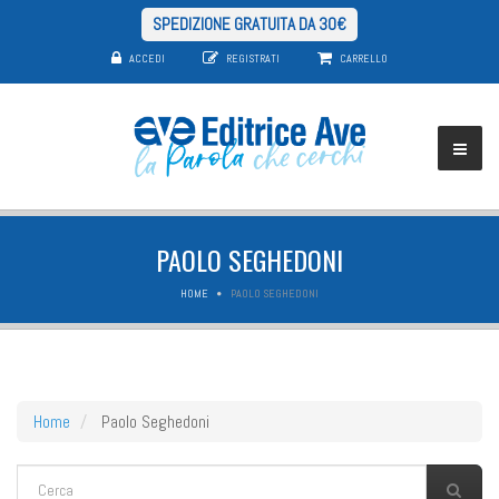
SPEDIZIONE GRATUITA DA 30€
ACCEDI
REGISTRATI
CARRELLO
PAOLO SEGHEDONI
HOME
PAOLO SEGHEDONI
Home
Paolo Seghedoni
FORM DI RICERCA
Cerca