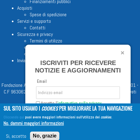
Finanziamenti pubblici
Acquisti
Spese di spedizione
Servizi e supporto
Contatti
Sicurezza e privacy
Termini di utilizzo
Cookie Policy
Note legali
Invia proposta editoriale
ISCRIVITI PER RICEVERE
NOTIZIE E AGGIORNAMENTI
Email
Fondazione Apostolicam Actuositatem ETS © 2023 - P.I. 05398481001 -
C.F 96306220581 - REA 888781 del 23/02/98 - Tutti i diritti riservati
Accetto l'
informativa sulla privacy
SUL SITO USIAMO I
COOKIES
PER MIGLIORARE LA TUA NAVIGAZIONE
Cliccando qui
puoi avere maggiori informazioni sull'utilizzo dei
cookies
.
Iscriviti
No, dammi maggiori informazioni
Copyright © 2026
EDITRICE AVE
| All Rights Reserved
Si, accetto
No, grazie