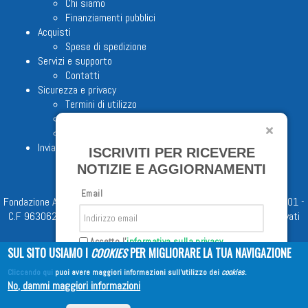
Chi siamo
Finanziamenti pubblici
Acquisti
Spese di spedizione
Servizi e supporto
Contatti
Sicurezza e privacy
Termini di utilizzo
Cookie Policy
Note legali
Invia proposta editoriale
ISCRIVITI PER RICEVERE
NOTIZIE E AGGIORNAMENTI
Email
Fondazione Apostolicam Actuositatem ETS © 2023 - P.I. 05398481001 -
C.F 96306220581 - REA 888781 del 23/02/98 - Tutti i diritti riservati
Accetto l'
informativa sulla privacy
SUL SITO USIAMO I
COOKIES
PER MIGLIORARE LA TUA NAVIGAZIONE
Cliccando qui
puoi avere maggiori informazioni sull'utilizzo dei
cookies
.
Iscriviti
No, dammi maggiori informazioni
Copyright © 2026
EDITRICE AVE
| All Rights Reserved