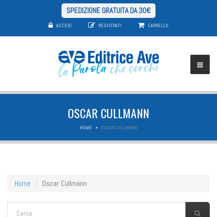
SPEDIZIONE GRATUITA DA 30€
ACCEDI
REGISTRATI
CARRELLO
OSCAR CULLMANN
HOME
OSCAR CULLMANN
Home
Oscar Cullmann
FORM DI RICERCA
Cerca