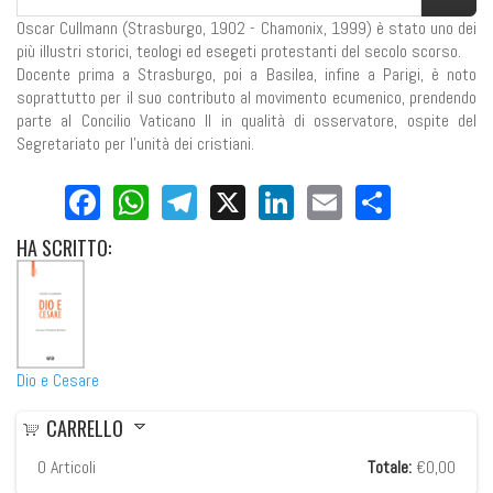
Oscar Cullmann (Strasburgo, 1902 - Chamonix, 1999) è stato uno dei
più illustri storici, teologi ed esegeti protestanti del secolo scorso.
Docente prima a Strasburgo, poi a Basilea, infine a Parigi, è noto
soprattutto per il suo contributo al movimento ecumenico, prendendo
parte al Concilio Vaticano II in qualità di osservatore, ospite del
Segretariato per l'unità dei cristiani.
Facebook
WhatsApp
Telegram
X
LinkedIn
Email
Share
HA
SCRITTO:
Dio e Cesare
CARRELLO
0
Articoli
Totale:
€0,00