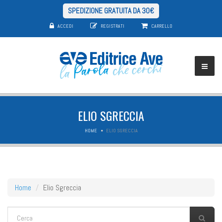
SPEDIZIONE GRATUITA DA 30€
ACCEDI
REGISTRATI
CARRELLO
ELIO SGRECCIA
HOME
ELIO SGRECCIA
Home
Elio Sgreccia
FORM DI RICERCA
Cerca