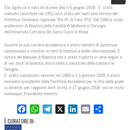
Elio Sgreccia è nato ad Arcevia (An) il 6 giugno 1928. E' stato
ordinato sacerdote nel 1952 ed è stato per tanti anni rettore del
Pontificio Seminario regionale "Pio XI" di Fano (PU). Dal 1984 è stato
professore di Bioetica della Facoltà di Medicina e Chirurgia
dell'Università Cattolica del Sacro Cuore di Roma.
Durante la sua carriera accademica è stato membro di numerose
commissioni e comitati in temi di bioetica a livello internazionale. È
autore del Manuale di Bioetica che è stato tradotto in varie lingue, e
di vari testi di bioetica, etica medica, pastorale della salute e la
famiglia.
E' stato consacrato vescovo nel 1993 e il 3 gennaio 2005 è stato
nominato presidente della Pontificia Accademia per la Vita dalla quale
si dimette, per raggiunti limiti di età, il 17 giugno 2008 ma ne resta,
comunque, Presidente emerito.
Facebook
WhatsApp
Telegram
X
LinkedIn
Email
Share
È
CURATORE DI: