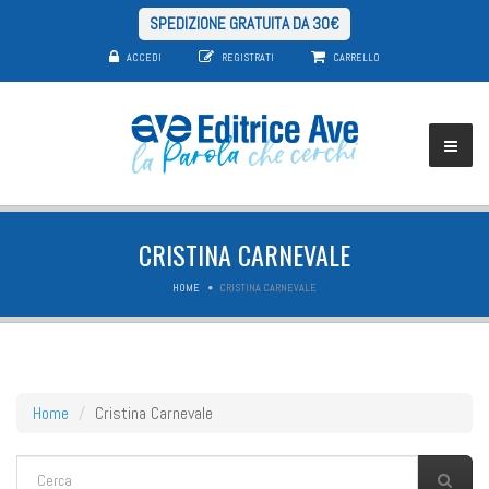
SPEDIZIONE GRATUITA DA 30€
ACCEDI
REGISTRATI
CARRELLO
CRISTINA CARNEVALE
HOME
CRISTINA CARNEVALE
Home
Cristina Carnevale
FORM DI RICERCA
Cerca