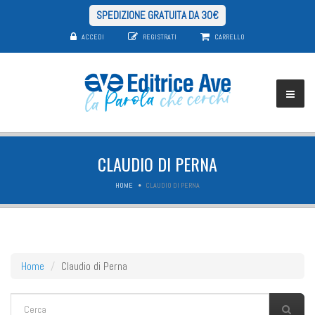
SPEDIZIONE GRATUITA DA 30€
ACCEDI
REGISTRATI
CARRELLO
CLAUDIO DI PERNA
HOME
CLAUDIO DI PERNA
Home
Claudio di Perna
FORM DI RICERCA
Cerca