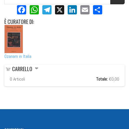
Facebook
WhatsApp
Telegram
X
LinkedIn
Email
Share
È
CURATORE DI:
Ozanam in Italia
CARRELLO
0
Articoli
Totale:
€0,00