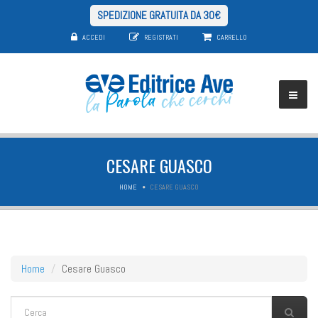
SPEDIZIONE GRATUITA DA 30€
ACCEDI
REGISTRATI
CARRELLO
CESARE GUASCO
HOME
CESARE GUASCO
Home
Cesare Guasco
FORM DI RICERCA
Cerca