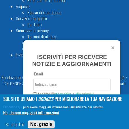
Finanziamenti pubblici
Acquisti
Spese di spedizione
Servizi e supporto
Contatti
Sicurezza e privacy
Termini di utilizzo
Cookie Policy
Note legali
Invia proposta editoriale
ISCRIVITI PER RICEVERE
NOTIZIE E AGGIORNAMENTI
Email
Fondazione Apostolicam Actuositatem ETS © 2023 - P.I. 05398481001 -
C.F 96306220581 - REA 888781 del 23/02/98 - Tutti i diritti riservati
Accetto l'
informativa sulla privacy
SUL SITO USIAMO I
COOKIES
PER MIGLIORARE LA TUA NAVIGAZIONE
Cliccando qui
puoi avere maggiori informazioni sull'utilizzo dei
cookies
.
Iscriviti
No, dammi maggiori informazioni
Copyright © 2026
EDITRICE AVE
| All Rights Reserved
Si, accetto
No, grazie