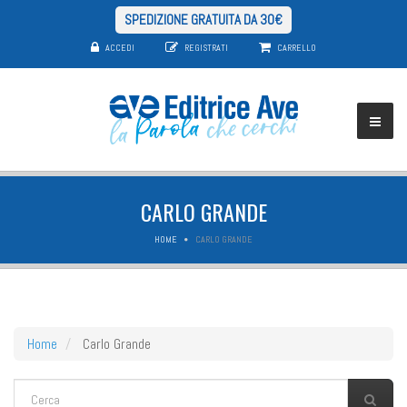
SPEDIZIONE GRATUITA DA 30€
ACCEDI
REGISTRATI
CARRELLO
CARLO GRANDE
HOME
CARLO GRANDE
Home
Carlo Grande
FORM DI RICERCA
Cerca