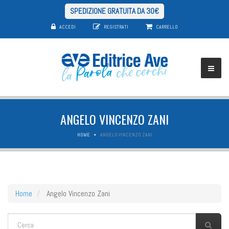
SPEDIZIONE GRATUITA DA 30€
ACCEDI
REGISTRATI
CARRELLO
ANGELO VINCENZO ZANI
HOME
ANGELO VINCENZO ZANI
Home
Angelo Vincenzo Zani
FORM DI RICERCA
Cerca