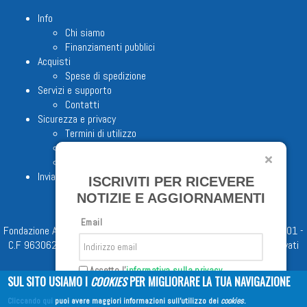
Info
Chi siamo
Finanziamenti pubblici
Acquisti
Spese di spedizione
Servizi e supporto
Contatti
Sicurezza e privacy
Termini di utilizzo
Cookie Policy
Note legali
Invia proposta editoriale
ISCRIVITI PER RICEVERE
NOTIZIE E AGGIORNAMENTI
Email
Fondazione Apostolicam Actuositatem ETS © 2023 - P.I. 05398481001 -
C.F 96306220581 - REA 888781 del 23/02/98 - Tutti i diritti riservati
Accetto l'
informativa sulla privacy
SUL SITO USIAMO I
COOKIES
PER MIGLIORARE LA TUA NAVIGAZIONE
Cliccando qui
puoi avere maggiori informazioni sull'utilizzo dei
cookies
.
Iscriviti