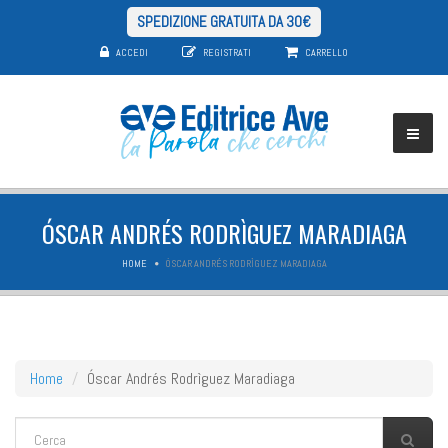
SPEDIZIONE GRATUITA DA 30€
ACCEDI
REGISTRATI
CARRELLO
ÓSCAR ANDRÉS RODRÌGUEZ MARADIAGA
HOME
ÓSCAR ANDRÉS RODRÌGUEZ MARADIAGA
Home
Óscar Andrés Rodrìguez Maradiaga
FORM DI RICERCA
Cerca