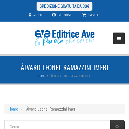
SPEDIZIONE GRATUITA DA 30€
ACCEDI
REGISTRATI
CARRELLO
ÁLVARO LEONEL RAMAZZINI IMERI
HOME
ÁLVARO LEONEL RAMAZZINI IMERI
Home
Álvaro Leonel Ramazzini Imeri
FORM DI RICERCA
Cerca